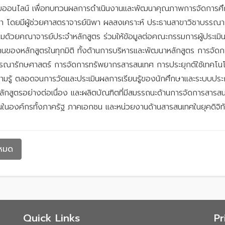
บออนไลน์ เพื่อทบทวนผลการดำเนินงานและพัฒนาคุณภาพการจัดการศึก
 โดยมีผู้ช่วยศาสตราจารย์นิพา ผลสงเคราะห์ ประธานสาขาวิชาบรรณา
ด้วยคณาจารย์ประจำหลักสูตร ร่วมให้ข้อมูลต่อคณะกรรมการผู้ประเมิน ทั
นของหลักสูตรในทุกมิติ ทั้งด้านการบริหารและพัฒนาหลักสูตร การจัด
รรณารักษศาสตร์ การจัดการทรัพยากรสารสนเทศ การประยุกต์ใช้เทคโนโล
วามรู้ ตลอดจนการวัดและประเมินผลการเรียนรู้ของนักศึกษาและระบบป
ักสูตรอย่างต่อเนื่อง และผลิตบัณฑิตที่มีสมรรถนะด้านการจัดการสารส
งานในองค์กรทั้งภาครัฐ ภาคเอกชน และหน่วยงานด้านสารสนเทศในยุคดิจิท
งหมด
Quick Links
Pr