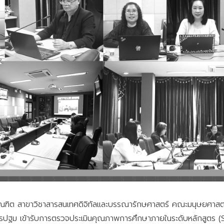
ณฑิต สาขาวิชาสารสนเทศดิจิทัลและบรรณารักษศาสตร์ คณะมนุษยศาสต
รปฐม เข้ารับการตรวจประเมินคุณภาพการศึกษาภายในระดับหลักสูตร (