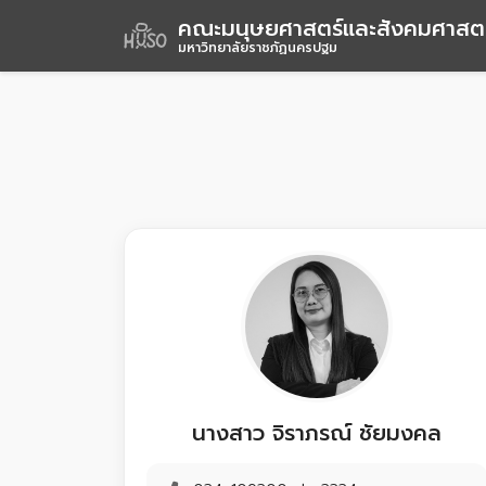
คณะมนุษยศาสตร์และสังคมศาสตร
มหาวิทยาลัยราชภัฏนครปฐม
นางสาว จิราภรณ์ ชัยมงคล