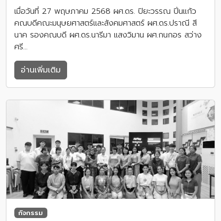
เมื่อวันที่ 27 พฤษภาคม 2568 ผศ.ดร. ปิยะวรรณ ปิ่นแก้ว
คณบดีคณะมนุษยศาสตร์และสังคมศาสตร์ ผศ.ดร.ปราณี สี
นาค รองคณบดี ผศ.ดร.นารีมา แสงวิมาน ผศ.กนกอร สว่าง
ศรี…
อ่านเพิ่มเติม
กิจกรรม