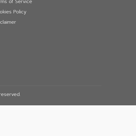
rms of Service
okies Policy
sclaimer
reserved.